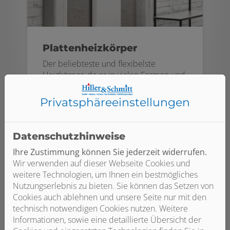
Plattenheizkörper
Der beliebteste und flexibelste
Heizkörper, da er in vielen Formen und
Designs verfügbar ist. Je nach Bauweise
finden 50–70 % der Wärmeübertragung
Privatsphäre­einstellungen
durch Strahlungswärme statt.
Datenschutzhinweise
Ihre Zustimmung können Sie jederzeit widerrufen.
Wir verwenden auf dieser Webseite Cookies und
weitere Technologien, um Ihnen ein bestmögliches
Nutzungserlebnis zu bieten. Sie können das Setzen von
Cookies auch ablehnen und unsere Seite nur mit den
technisch notwendigen Cookies nutzen. Weitere
Informationen, sowie eine detaillierte Übersicht der