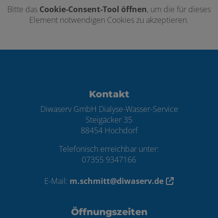
Bitte das
Cookie-Consent-Tool öffnen
, um die für dieses
Element notwendigen Cookies zu akzeptieren.
Footer - Kontaktdaten und Öffnungszei
Kontakt
Diwaserv GmbH Dialyse-Wasser-Service
Steigäcker 35
88454 Hochdorf
Telefonisch erreichbar unter:
07355 9347166
E-Mail:
m.schmitt@diwaserv.de
Öffnungszeiten