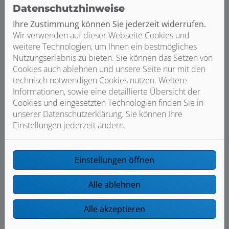
Datenschutzhinweise
Budget und Umbauzeitraum
Ihre Zustimmung können Sie jederzeit widerrufen.
Wie viel möchten Sie für Ihr Traumbad ca.
Wir verwenden auf dieser Webseite Cookies und
ausgeben (Euro)?
weitere Technologien, um Ihnen ein bestmögliches
Nutzungserlebnis zu bieten. Sie können das Setzen von
Cookies auch ablehnen und unsere Seite nur mit den
technisch notwendigen Cookies nutzen. Weitere
Wann möchten Sie mit dem Umbau beginnen?
Informationen, sowie eine detaillierte Übersicht der
Cookies und eingesetzten Technologien finden Sie in
unserer Datenschutzerklärung. Sie können Ihre
Einstellungen jederzeit ändern.
Bilder von Ihrem Projekt
Gerne dürfen Sie uns zusätzliche Informationen
und Bilder zu der Ist-Situation hier hochladen.
Einstellungen öffnen
Alle ablehnen
Laden Sie hier Ihre Dateien hoch.
Alle akzeptieren
Hinweis zur Dateigröße: max. 10 MB