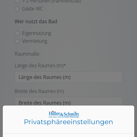
> 2 Personen (Familienbad)
Gäste WC
Wer nutzt das Bad
Eigennutzung
Vermietung
Raummaße
Länge des Raumes (m)*
Breite des Raumes (m)
Höhe des Raumes (m)
Privatsphäre­einstellungen